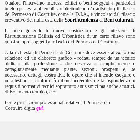
Qualora l'intervento interessi edifici o beni soggetti a particolari
tutele (per es. ambientali, architettoniche e/o artistiche) il rilascio
7
del Permesso di Costruire, come
la D.I
.A., è vincolato dal rilascio
preventivo del nulla osta
della
Soprintendenza
ai
Beni culturali
.
8
In linea generale le nuove costruzioni e gli interventi di
Ristrutturazione Edilizia od Urbanistica di un certo rilievo sono
 2019
quasi sempre soggetti al rilascio del Permesso di Costruire.
Alla richiesta di Permesso di Costruire deve essere allegato una
2020-24
relazione ed un elaborato grafico - redatti sempre da un tecnico
abilitato alla professione - che descrivano compiutamente e
ALI
dettagliatamente mediante piante, sezioni, prospetti e, se
necessario, dettagli costruttivi, le opere che si intende eseguire e
ne attestino la conformità urbanistico/edilizia e la rispondenza ai
requisiti normativi tecnici soprattutto antisismici ma anche acustici,
di isolamento termico, ecc.
Per le prestazioni professionali relative al Permesso di
E E PROCEDURE
Costruire digita
qui.
SIONALI
DESCRIZIONE