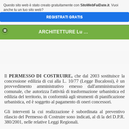
Questo sito web è stato creato gratuitamente con
SitoWebFaiDate.it
. Vuoi
anche tu un tuo sito web?
REGISTRATI GRATIS
ARCHITETTURE Lu & Ka
Il
PERMESSO DI COSTRUIRE,
che dal 2003 sostituisce la
009
concessione edilizia di cui alla L. 10/77 (Legge Bucalossi), è un
provvedimento amministrativo emesso dall'amministrazione
comunale, che autorizza l'attività di trasformazione urbanistica ed
 2010
edilizia del territorio, in conformità agli strumenti di pianificazione
urbanistica, ed è soggetto al pagamento di oneri concessori.
 2013
Gli interventi la cui realizzazione è subordinata al preventivo
5
rilascio del Permesso di Costruire sono indicati, al di la del D.P.R.
380/2001, nelle relative Leggi Regionali.