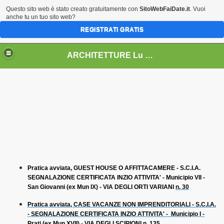
Questo sito web è stato creato gratuitamente con
SitoWebFaiDate.it
. Vuoi
anche tu un tuo sito web?
REGISTRATI GRATIS
ARCHITETTURE Lu & Ka
009
 2010
Pratica
avviata, GUEST HOUSE O AFFITTACAMERE - S.C.I.A.
SEGNALAZIONE CERTIFICATA INZIO
ATTIVITA' - Municipio VII -
 2013
San Giovanni (ex Mun IX) - VIA DEGLI ORTI VARIANI
n. 30
5
Pratica avviata, CASE VACANZE NON IMPRENDITORIALI - S.C.I.A.
- SEGNALAZIONE CERTIFICATA INZIO ATTIVITA' - Municipio I -
Prati (ex Mun XVII) - VIA DEGLI SCIPIONI n. 135