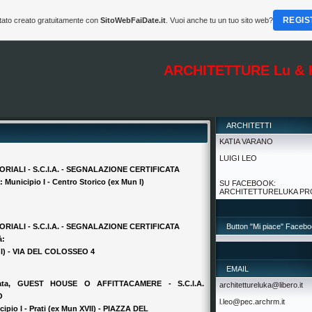
REGIS
tato creato gratuitamente con
SitoWebFaiDate.it
. Vuoi anche tu un tuo sito web?
ARCHITETTURE Lu & 
ARCHITETTI
KATIA VARANO
LUIGI LEO
RIALI - S.C.I.A. - SEGNALAZIONE CERTIFICATA
: Municipio I - Centro Storico (ex Mun I)
SU FACEBOOK:
ARCHITETTURELUKA PR
RIALI - S.C.I.A. - SEGNALAZIONE CERTIFICATA
Button "Mi piace" Faceb
à:
un I) - VIA DEL COLOSSEO 4
EMAIL
viata, GUEST HOUSE O AFFITTACAMERE - S.C.I.A.
architettureluka@libero.it
O
l.leo@pec.archrm.it
cipio I - Prati (ex Mun XVII) - PIAZZA DEL