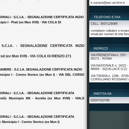
k.varano@pec.archrm.it
RIALI - S.C.I.A. - SEGNALAZIONE CERTIFICATA INZIO
TELEFONO E FAX
ipio I - Prati (ex Mun XVII) - VIA COLA DI
CELL. 3937129089
contattare cellulare o inviar
email per numeri di rete fis
S.C.I.A. - SEGNALAZIONE CERTIFICATA INZIO
INDIRIZZI
VIA PRENESTINA n. 370 -
 Prati (ex Mun XVII) - VIA COLA DI RIENZO 271
00171 - ROMA
VIA NAZIONALE n. 16/22 -
88069 - SQUILLACE (CZ)
AMERE - S.C.I.A. SEGNALAZIONE CERTIFICATA INZIO
unicipio I - Centro Storico (ex Mun I) - VIA DEL CORSO
VIA TIRANA n. 128b - 8706
CORIGLIANO ROSSANO 
RIALI - S.C.I.A. - SEGNALAZIONE CERTIFICATA
PARTITA IVA
ità: Municipio XIII - Aurelia (ex Mun XVIII) - VIALE
02547310785
RIALI - S.C.I.A. - SEGNALAZIONE CERTIFICATA
: Municipio I - Centro Storico (ex Mun I)