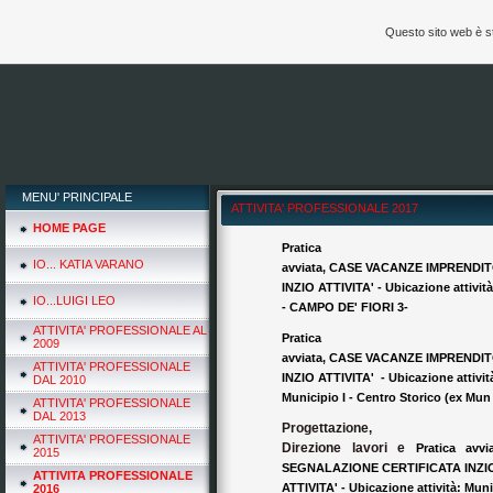
Questo sito web è s
MENU' PRINCIPALE
ATTIVITA' PROFESSIONALE 2017
HOME PAGE
Pratica
IO... KATIA VARANO
avviata, CASE VACANZE IMPRENDITO
INZIO ATTIVITA' - Ubicazione attività
IO...LUIGI LEO
- CAMPO DE' FIORI 3-
ATTIVITA' PROFESSIONALE AL
Pratica
2009
avviata, CASE VACANZE IMPRENDITO
ATTIVITA' PROFESSIONALE
INZIO ATTIVITA' - Ubicazione attivit
DAL 2010
Municipio I - Centro Storico (ex M
ATTIVITA' PROFESSIONALE
DAL 2013
Progettazione,
ATTIVITA' PROFESSIONALE
Direzione lavori e
Pratica av
2015
SEGNALAZIONE CERTIFICATA INZI
ATTIVITA PROFESSIONALE
ATTIVITA' - Ubicazione attività: Muni
2016