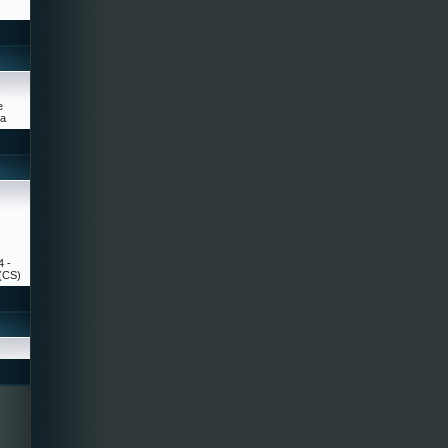
e
sa
4 -
(CS)