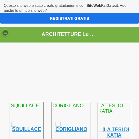
Questo sito web è stato creato gratuitamente con
SitoWebFaiDate.it
. Vuoi
anche tu un tuo sito web?
REGISTRATI GRATIS
ARCHITETTURE Lu & Ka
009
 2010
SQUILLACE
CORIGLIANO
LA TESI DI
KATIA
 2013
5