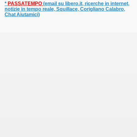
*
PASSATEMPO
(email su libero.it, ricerche in internet,
notizie in tempo reale, Squillace, Corigliano Calabro,
7
Chat Aiutamici)
8
 2019
2020-24
ALI
O