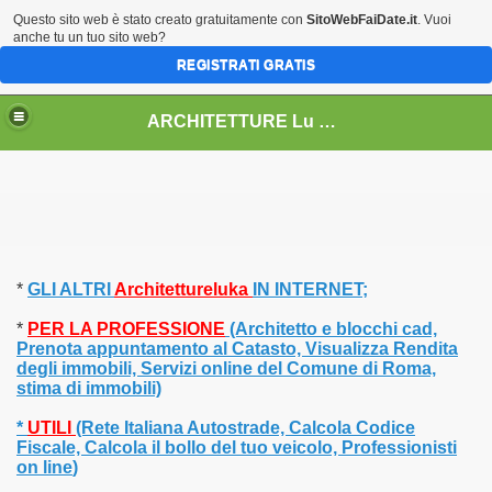
Questo sito web è stato creato gratuitamente con
SitoWebFaiDate.it
. Vuoi
anche tu un tuo sito web?
REGISTRATI GRATIS
ARCHITETTURE Lu & Ka
*
GLI ALTRI
Architettureluka
IN INTERNET;
009
*
PER LA PROFESSIONE
(Architetto e blocchi cad,
Prenota appuntamento al Catasto, Visualizza Rendita
 2010
degli immobili, Servizi online del Comune di Roma,
stima di immobili)
 2013
*
UTILI
(Rete Italiana Autostrade, Calcola Codice
5
Fiscale, Calcola il bollo del tuo veicolo,
Professionisti
on line
)