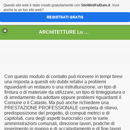
Questo sito web è stato creato gratuitamente con
SitoWebFaiDate.it
. Vuoi
anche tu un tuo sito web?
REGISTRATI GRATIS
ARCHITETTURE Lu & Ka
Con questo modulo di contatto può ricevere in tempi brevi
009
una risposta a quesiti e/o dubbi relativi a problemi
riguardanti un restauro o una ristrutturazione, un tipo di
finitura o di materiale da utilizzare, un tipo di tinteggiatura o
 2010
di arredamento da adottare oppure problemi riguardanti il
Comune o il Catasto. Ma può anche richiedere una
 2013
PRESTAZIONE PROFESSIONALE completa di rilievo,
predisposizione del progetto, di computi metrici e di
5
capitolati, cura degli aspetti burocratici con le varie
amministrazioni comunali, direzione lavori, pratiche di
inserimento in mappa e di accatastamento e di fine lavori